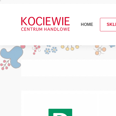
`
HOME
SKL