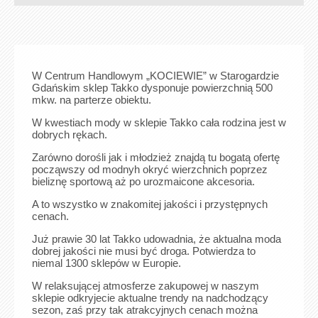
W Centrum Handlowym „KOCIEWIE” w Starogardzie
Gdańskim sklep Takko dysponuje powierzchnią 500
mkw. na parterze obiektu.
W kwestiach mody w sklepie Takko cała rodzina jest w
dobrych rękach.
Zarówno dorośli jak i młodzież znajdą tu bogatą ofertę
począwszy od modnyh okryć wierzchnich poprzez
bieliznę sportową aż po urozmaicone akcesoria.
A to wszystko w znakomitej jakości i przystępnych
cenach.
Już prawie 30 lat Takko udowadnia, że aktualna moda
dobrej jakości nie musi być droga. Potwierdza to
niemal 1300 sklepów w Europie.
W relaksującej atmosferze zakupowej w naszym
sklepie odkryjecie aktualne trendy na nadchodzący
sezon, zaś przy tak atrakcyjnych cenach można